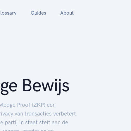
lossary
Guides
About
ge Bewijs
wledge Proof (ZKP) een
rivacy van transacties verbetert.
 partij in staat stelt aan de