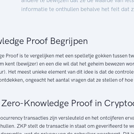
andere te bewijzen dat ze de waarde van iet
informatie te onthullen behalve het feit dat
ledge Proof Begrijpen
 Proof is te vergelijken met een spelletje gokken tussen t
im kent (bewijzer) en een die wil dat het geheim bewezen wo
ur). Het meest unieke element van dit idee is dat de control
ontdekken, ongeacht het aantal vragen dat ze stellen of hoe
 Zero-Knowledge Proof in Crypto
currency transacties zijn versleuteld en het ontcijferen erv
hullen. ZKP stelt de transactie in staat om geverifieerd te
decryptie, wat de privacy van de gebruiker waarborgt. Dit i