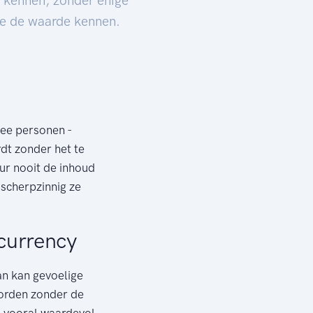
s kennen, zonder enige
 ze de waarde kennen.
wee personen -
rdt zonder het te
eur nooit de inhoud
 scherpzinnig ze
currency
an kan gevoelige
 worden zonder de
s vooral waardevol