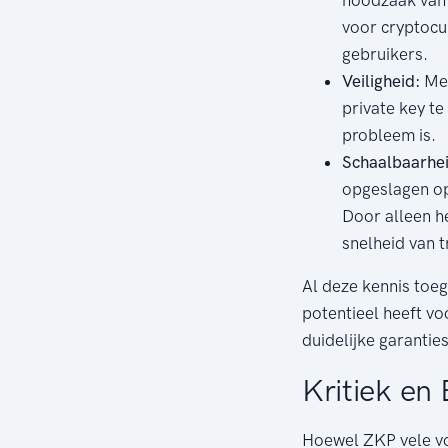
voor cryptocur
gebruikers.
Veiligheid:
Met
private key te
probleem is.
Schaalbaarhei
opgeslagen op
Door alleen he
snelheid van 
Al deze kennis toe
potentieel heeft vo
duidelijke garantie
Kritiek en
Hoewel ZKP vele vo