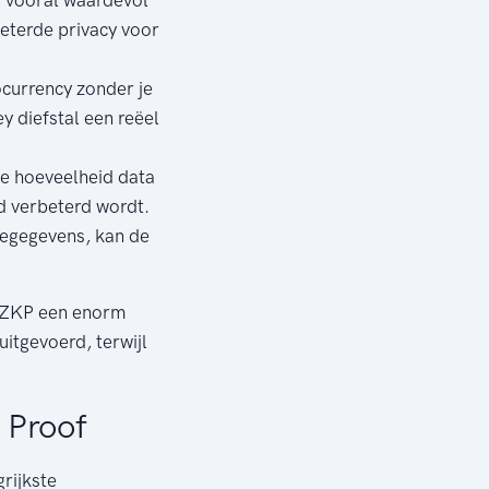
beterde privacy voor
ocurrency zonder je
y diefstal een reëel
 hoeveelheid data
d verbeterd wordt.
tiegegevens, kan de
t ZKP een enorm
itgevoerd, terwijl
 Proof
rijkste