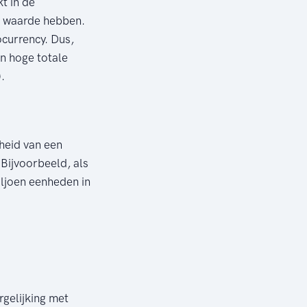
t in de
le waarde hebben.
ocurrency. Dus,
n hoge totale
.
heid van een
Bijvoorbeeld, als
iljoen eenheden in
rgelijking met