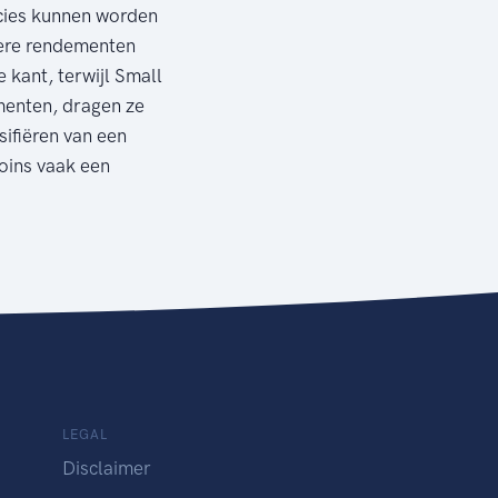
ncies kunnen worden
agere rendementen
 kant, terwijl Small
menten, dragen ze
sifiëren van een
oins vaak een
LEGAL
Disclaimer