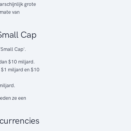
rschijnlijk grote
 mate van
Small Cap
'Small Cap'.
dan $10 miljard.
$1 miljard en $10
iljard.
ieden ze een
currencies