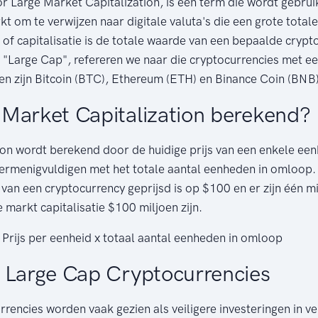
r Large Market Capitalization, is een term die wordt gebruik
t om te verwijzen naar digitale valuta's die een grote tota
of capitalisatie is de totale waarde van een bepaalde crypt
"Large Cap", refereren we naar die cryptocurrencies met ee
n zijn Bitcoin (BTC), Ethereum (ETH) en Binance Coin (BNB)
Market Capitalization berekend?
ion wordt berekend door de huidige prijs van een enkele een
vermenigvuldigen met het totale aantal eenheden in omloop. 
van een cryptocurrency geprijsd is op $100 en er zijn één m
markt capitalisatie $100 miljoen zijn.
Prijs per eenheid x totaal aantal eenheden in omloop
 Large Cap Cryptocurrencies
rencies worden vaak gezien als veiligere investeringen in ve