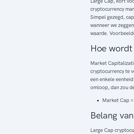
Large Cap, kort voo
cryptocurrency mark
Simpel gezegd, cap 
wanneer we zeggen 
waarde. Voorbeelde
Hoe wordt 
Market Capitalizat
cryptocurrency te 
een enkele eenheid 
omloop, dan zou de 
Market Cap = 
Belang van
Large Cap cryptocur