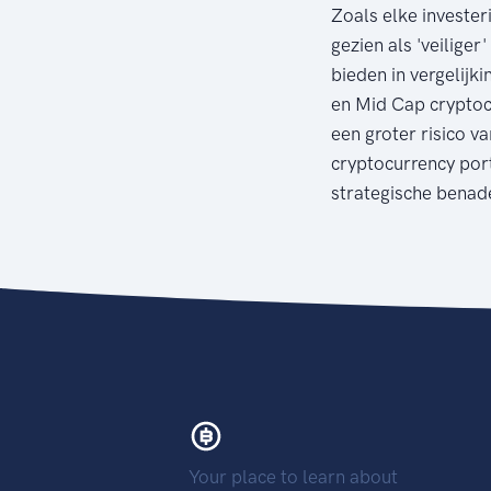
Zoals elke invester
gezien als 'veilige
bieden in vergelijk
en Mid Cap cryptoc
een groter risico va
cryptocurrency por
strategische benade
Your place to learn about