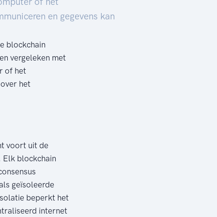
computer of het
ommuniceren en gegevens kan
de blockchain
den vergeleken met
r of het
 over het
t voort uit de
. Elk blockchain
 consensus
als geïsoleerde
solatie beperkt het
traliseerd internet