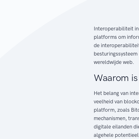
Interoperabiliteit 
platforms om infor
de interoperabilite
besturingssysteem 
wereldwijde web.
Waarom is I
Het belang van inte
veelheid van blockc
platform, zoals Bit
mechanismen, transa
digitale eilanden d
algehele potentieel