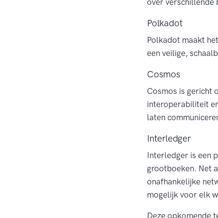
over verschillende 
Polkadot
Polkadot maakt het
een veilige, schaal
Cosmos
Cosmos is gericht o
interoperabiliteit 
laten communicere
Interledger
Interledger is een 
grootboeken. Net al
onafhankelijke netw
mogelijk voor elk 
Deze opkomende tec