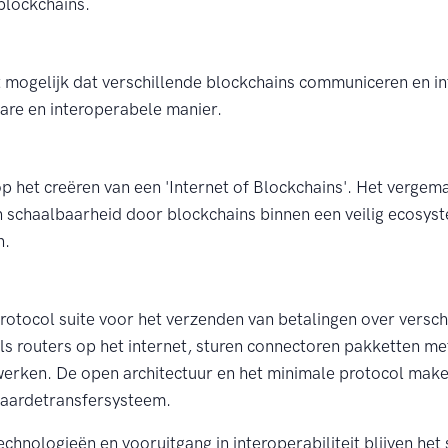
blockchains.
 mogelijk dat verschillende blockchains communiceren en i
bare en interoperabele manier.
p het creëren van een 'Internet of Blockchains'. Het vergema
en schaalbaarheid door blockchains binnen een veilig ecosys
n.
protocol suite voor het verzenden van betalingen over versch
s routers op het internet, sturen connectoren pakketten me
erken. De open architectuur en het minimale protocol maken
waardetransfersysteem.
hnologieën en vooruitgang in interoperabiliteit blijven het