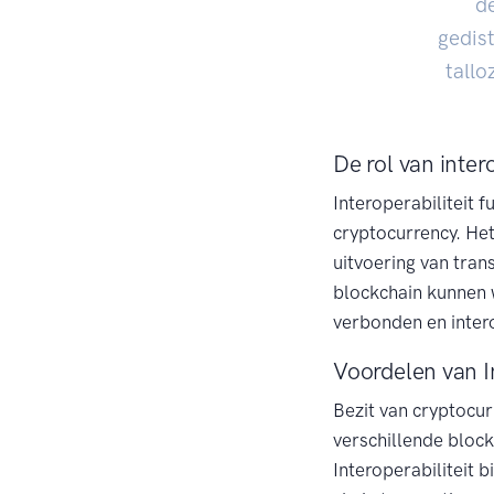
d
gedist
tallo
De rol van intero
Interoperabiliteit f
cryptocurrency. Het
uitvoering van tran
blockchain kunnen 
verbonden en inter
Voordelen van In
Bezit van cryptocur
verschillende block
Interoperabiliteit 