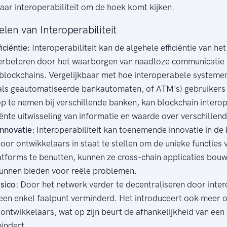
aar interoperabiliteit om de hoek komt kijken.
len van Interoperabiliteit
ciëntie:
Interoperabiliteit kan de algehele efficiëntie van he
rbeteren door het waarborgen van naadloze communicatie 
 blockchains. Vergelijkbaar met hoe interoperabele systemen 
als geautomatiseerde bankautomaten, of ATM's) gebruikers i
op te nemen bij verschillende banken, kan blockchain interop
iënte uitwisseling van informatie en waarde over verschillen
nnovatie:
Interoperabiliteit kan toenemende innovatie in de
or ontwikkelaars in staat te stellen om de unieke functies 
atforms te benutten, kunnen ze cross-chain applicaties bouw
unnen bieden voor reële problemen.
sico:
Door het netwerk verder te decentraliseren door intero
n een enkel faalpunt verminderd. Het introduceert ook meer 
ontwikkelaars, wat op zijn beurt de afhankelijkheid van een
indert.