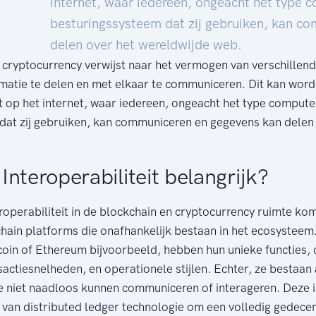
internet, waar iedereen, ongeacht het type 
besturingssysteem dat zij gebruiken, kan c
delen over het wereldwijde web.
in cryptocurrency verwijst naar het vermogen van verschillen
matie te delen en met elkaar te communiceren. Dit kan wor
it op het internet, waar iedereen, ongeacht het type compute
dat zij gebruiken, kan communiceren en gegevens kan delen
nteroperabiliteit belangrijk?
roperabiliteit in de blockchain en cryptocurrency ruimte kom
hain platforms die onafhankelijk bestaan in het ecosysteem
coin of Ethereum bijvoorbeeld, hebben hun unieke functies,
ctiesnelheden, en operationele stijlen. Echter, ze bestaan 
ie niet naadloos kunnen communiceren of interageren. Deze i
 van distributed ledger technologie om een volledig gedecen