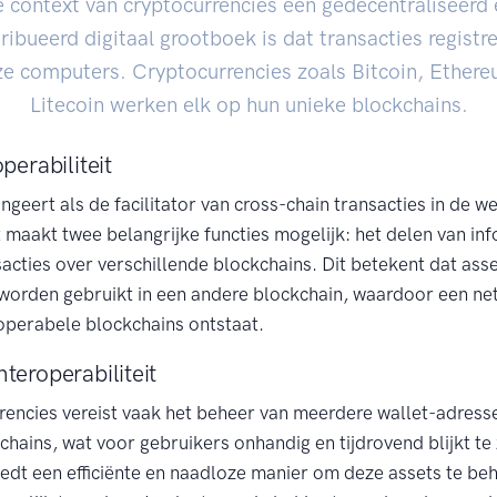
e context van cryptocurrencies een gedecentraliseerd 
ribueerd digitaal grootboek is dat transacties registr
ze computers. Cryptocurrencies zoals Bitcoin, Ether
Litecoin werken elk op hun unieke blockchains.
perabiliteit
ungeert als de facilitator van cross-chain transacties in de w
 maakt twee belangrijke functies mogelijk: het delen van in
sacties over verschillende blockchains. Dit betekent dat ass
worden gebruikt in een andere blockchain, waardoor een ne
operabele blockchains ontstaat.
teroperabiliteit
rencies vereist vaak het beheer van meerdere wallet-adress
chains, wat voor gebruikers onhandig en tijdrovend blijkt te z
biedt een efficiënte en naadloze manier om deze assets te be