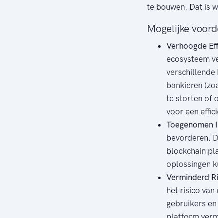
te bouwen. Dat is w
Mogelijke voorde
Verhoogde Effi
ecosysteem ve
verschillende
bankieren (zo
te storten of 
voor een effic
Toegenomen I
bevorderen. Do
blockchain pl
oplossingen k
Verminderd Ri
het risico va
gebruikers en 
platform verm