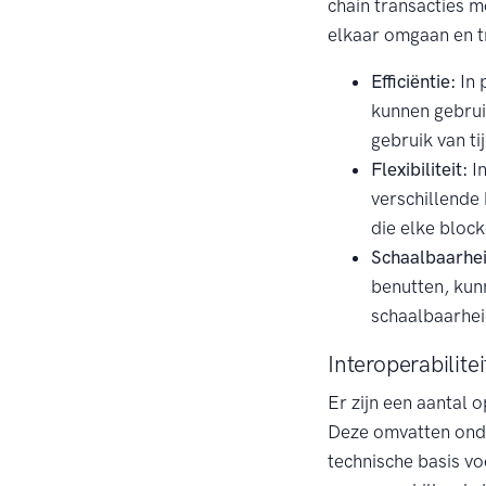
chain transacties m
elkaar omgaan en t
Efficiëntie:
In 
kunnen gebruik
gebruik van ti
Flexibiliteit:
In
verschillende 
die elke block
Schaalbaarhei
benutten, kun
schaalbaarhei
Interoperabilite
Er zijn een aantal 
Deze omvatten onde
technische basis v