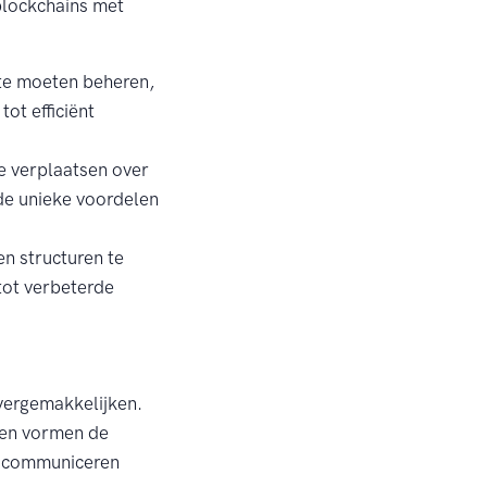
 blockchains met
 te moeten beheren,
ot efficiënt
 te verplaatsen over
 de unieke voordelen
en structuren te
tot verbeterde
 vergemakkelijken.
len vormen de
te communiceren