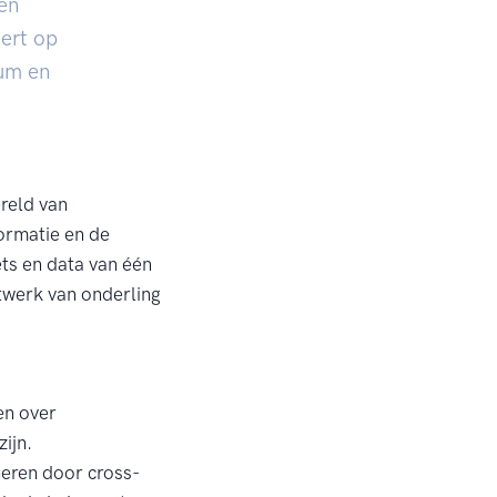
en
eert op
eum en
ereld van
formatie en de
ets en data van één
twerk van onderling
en over
ijn.
heren door cross-