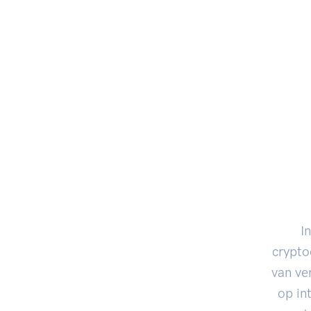
I
crypto
van ve
op in