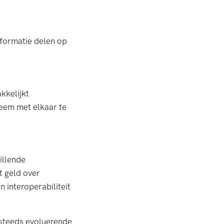
nformatie delen op
kkelijkt
teem met elkaar te
illende
t geld over
 interoperabiliteit
 steeds evoluerende