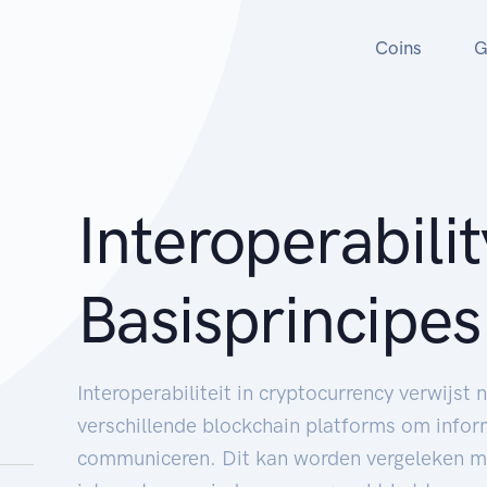
Coins
G
Interoperabili
Basisprincipes
Interoperabiliteit in cryptocurrency verwijst
verschillende blockchain platforms om inform
communiceren. Dit kan worden vergeleken met