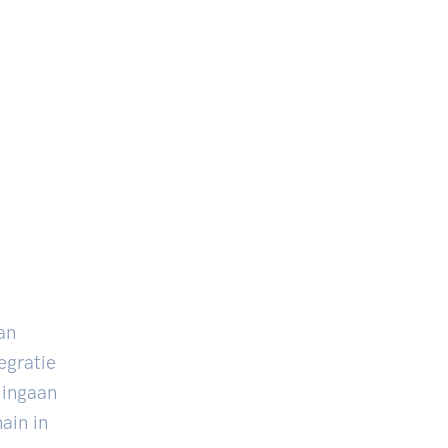
an
egratie
 ingaan
ain in