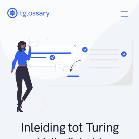
itglossary
Inleiding tot Turing