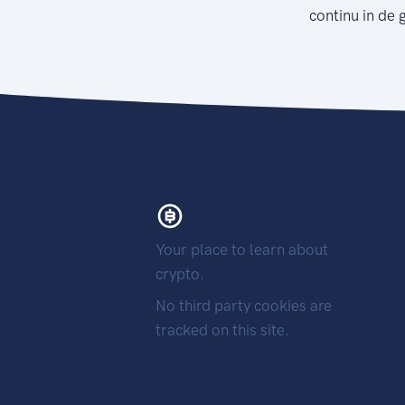
continu in de 
Your place to learn about
crypto.
No third party cookies are
tracked on this site.