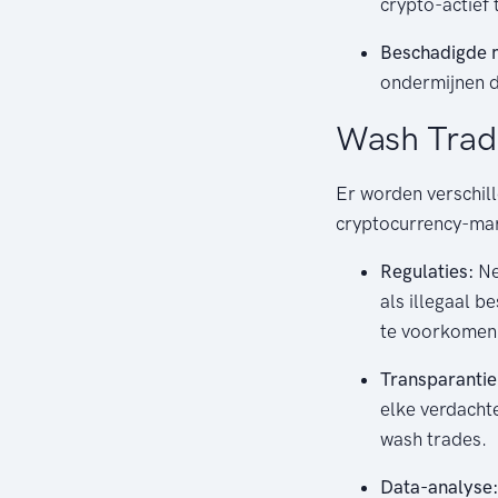
crypto-actief
Beschadigde m
ondermijnen d
Wash Trad
Er worden verschil
cryptocurrency-mar
Regulaties:
Ne
als illegaal 
te voorkomen 
Transparantie
elke verdachte
wash trades.
Data-analyse