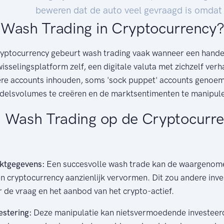
beweren dat de auto veel gevraagd is omdat 
Wash Trading in Cryptocurrency
ryptocurrency gebeurt wash trading vaak wanneer een handel
isselingsplatform zelf, een digitale valuta met zichzelf verh
re accounts inhouden, soms 'sock puppet' accounts genoem
delsvolumes te creëren en de marktsentimenten te manipul
 Wash Trading op de Cryptocurre
rktgegevens:
Een succesvolle wash trade kan de waargenom
n cryptocurrency aanzienlijk vervormen. Dit zou andere inv
 de vraag en het aanbod van het crypto-actief.
estering:
Deze manipulatie kan nietsvermoedende investeer