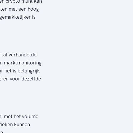
een crypto munt kan
nten met een hoog
gemakkelijker is
ntal verhandelde
en marktmonitoring
 het is belangrijk
eren voor dezelfde
n, met het volume
afieken kunnen
en.