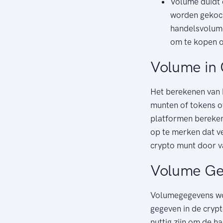
Volume duidt o
worden gekoch
handelsvolume
om te kopen o
Volume in
Het berekenen van 
munten of tokens o
platformen bereken
op te merken dat v
crypto munt door var
Volume Ge
Volumegegevens wor
gegeven in de crypt
nuttig zijn om de ha