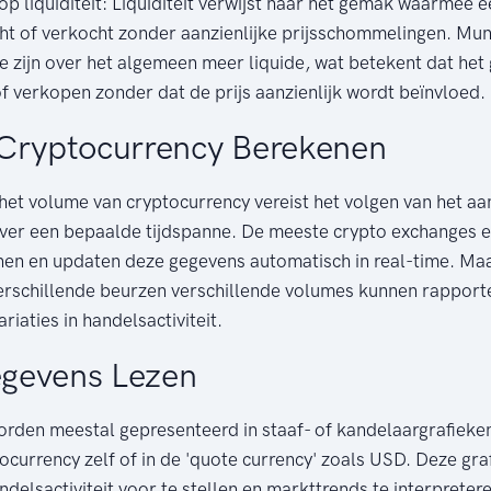
p liquiditeit: Liquiditeit verwijst naar het gemak waarmee 
t of verkocht zonder aanzienlijke prijsschommelingen. Mu
 zijn over het algemeen meer liquide, wat betekent dat het 
f verkopen zonder dat de prijs aanzienlijk wordt beïnvloed.
 Cryptocurrency Berekenen
het volume van cryptocurrency vereist het volgen van het aa
ver een bepaalde tijdspanne. De meeste crypto exchanges 
en en updaten deze gegevens automatisch in real-time. Maar
erschillende beurzen verschillende volumes kunnen rapport
iaties in handelsactiviteit.
gevens Lezen
den meestal gepresenteerd in staaf- of kandelaargrafieke
ocurrency zelf of in de 'quote currency' zoals USD. Deze gr
ndelsactiviteit voor te stellen en markttrends te interpreter