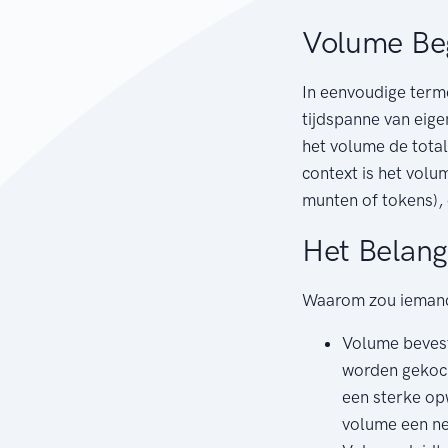
Volume Be
In eenvoudige terme
tijdspanne van eig
het volume de tota
context is het volu
munten of tokens), 
Het Belan
Waarom zou iemand 
Volume bevest
worden gekoch
een sterke op
volume een ne