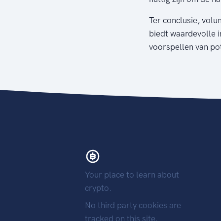
Ter conclusie, volu
biedt waardevolle in
voorspellen van po
Your place to learn about
crypto.
No third party cookies are
tracked on this site.