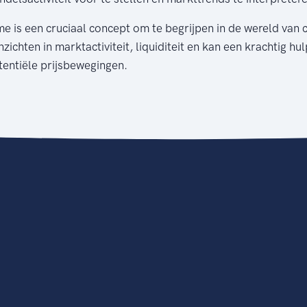
me is een cruciaal concept om te begrijpen in de wereld van 
zichten in marktactiviteit, liquiditeit en kan een krachtig hul
tentiële prijsbewegingen.