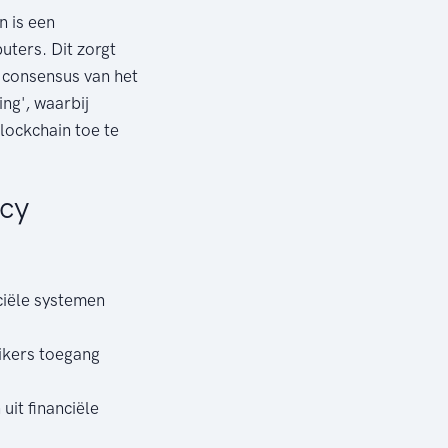
n is een
uters. Dit zorgt
e consensus van het
ng', waarbij
lockchain toe te
ncy
ciële systemen
uikers toegang
it financiële