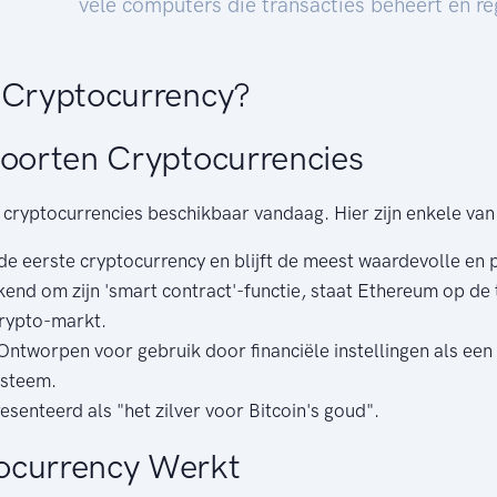
vele computers die transacties beheert en reg
 Cryptocurrency?
soorten Cryptocurrencies
n cryptocurrencies beschikbaar vandaag. Hier zijn enkele v
s de eerste cryptocurrency en blijft de meest waardevolle en 
end om zijn 'smart contract'-functie, staat Ethereum op de
crypto-markt.
Ontworpen voor gebruik door financiële instellingen als een
ysteem.
esenteerd als "het zilver voor Bitcoin's goud".
ocurrency Werkt