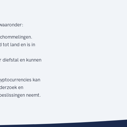
, waaronder:
sschommelingen.
 tot land en is in
r diefstal en kunnen
cryptocurrencies kan
onderzoek en
sbeslissingen neemt.