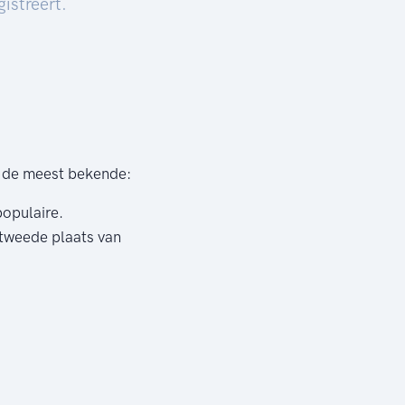
istreert.
an de meest bekende:
populaire.
 tweede plaats van